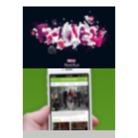
Left Fixed Sidebar
Classic
·
Slider
·
Videos
·
Web
Lightbox Video
Brochures
·
Classic
·
Slider
·
Web